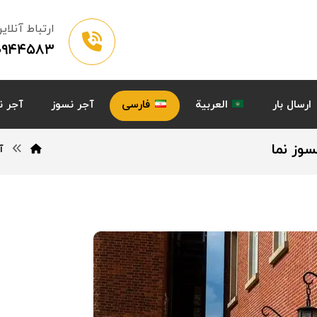
ارتباط آنلای
۲۰۹۴۴۵۸۳
ارسال بار
العربية
فارسی
آجر نسوز
آجر ن
وز نما
آ